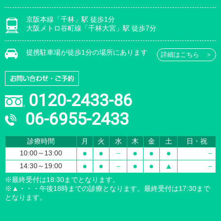
京阪本線「千林」駅 徒歩1分
大阪メトロ谷町線「千林大宮」駅 徒歩7分
提携駐車場が徒歩1分の場所にあります
詳細はこちら ＞
0120-2433-86
06-6955-2433
診療時間
月
火
水
木
金
土
日・祝
10:00～13:00
●
●
－
●
●
●
－
14:30～19:00
●
●
－
●
●
▲
－
※最終受付は18:30までとなります。
※▲・・・午後18時までの診療となります。最終受付は17:30まで
となります。