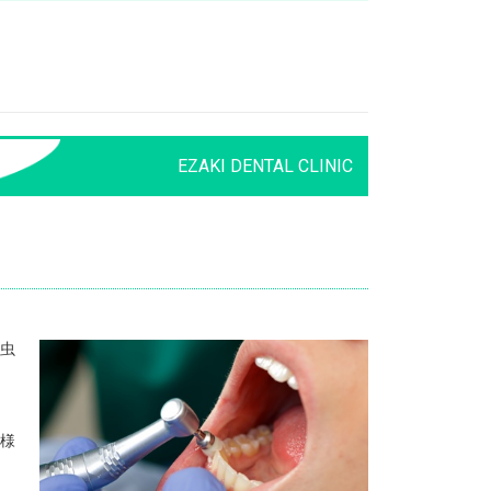
EZAKI DENTAL CLINIC
虫
様