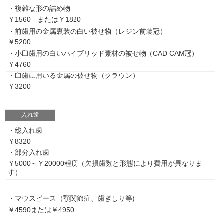
・複雑な形の詰め物
￥1560 または￥1820
・前歯用の金属裏装の白い被せ物（レジン前装冠）
￥5200
・小臼歯用の白いハイブリッド素材の被せ物（CAD CAM冠）
￥4760
・臼歯に用いる金属の被せ物（クラウン）
￥3200
入れ歯
・総入れ歯
￥8320
・部分入れ歯
￥5000～￥20000程度（欠損歯数と形態により費用が異なりま
す）
・マウスピース（顎関節症、歯ぎしり等)
￥4590または￥4950