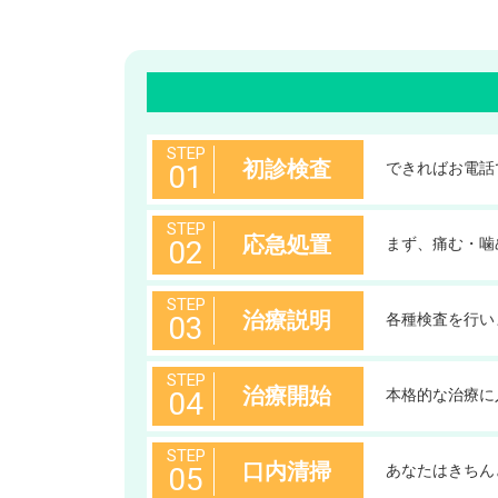
STEP
初診検査
01
できればお電話
STEP
応急処置
02
まず、痛む・噛
STEP
治療説明
03
各種検査を行い
STEP
治療開始
04
本格的な治療に
STEP
口内清掃
05
あなたはきちん