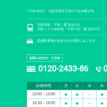
〒535-0012 大阪市旭区千林2丁目18番22号
京阪本線「千林」駅 徒歩1分
大阪メトロ谷町線「千林大宮」駅 徒歩7分
提携駐車場が徒歩1分の場所にあります
0120-2433-86
診療時間
月
火
水
木
●
●
－
●
10:00～13:00
●
●
－
●
14:30～19:00