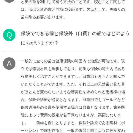
と奥の歯を利用して補う方法のことです。咬むことに関して
は、ほぼ天然の歯と同様に咬めます。欠点として、両隣りの
歯を削る必要があります。
Q
保険でできる歯と保険外（自費）の歯ではどのよう
にちがいますか？
一般的に全ての歯は健康保険の範囲内で治療が可能です。現
A
在では修復材料も進歩しており、前歯も保険の範囲内である
程度美しく治すことができますし、臼歯部もきちんと噛んで
いただくことができます。ただ、それ以上の天然歯と見た目
がほとんど変わらないような審美性を求められる患者様の場
合、保険外診療が必要となります。臼歯部でもゴールドなど
保険適用外の金属を使用する場合は自費となります。歯科医
院によって費用の設定が若干異なりますが、高額になりま
す。 前歯を例にとりますと、保険外診療である陶材（ポ
ーセレン）で歯を作ると、一般の陶器と同じように色が変わ